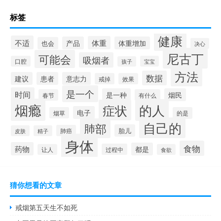
标签
健康
不适
体重
产品
体重增加
也会
决心
尼古丁
可能会
吸烟者
口腔
宝宝
孩子
方法
数据
建议
患者
意志力
戒掉
效果
是一个
时间
是一种
烟民
春节
有什么
烟瘾
的人
症状
电子
烟草
的是
自己的
肺部
胎儿
肺癌
皮肤
精子
身体
食物
药物
都是
过程中
让人
食欲
猜你想看的文章
戒烟第五天生不如死