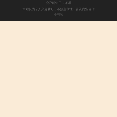
会及时纠正，谢谢
本站仅为个人兴趣爱好，不接盈利性广告及商业合作
小男孩