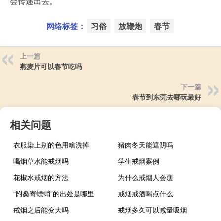
会传递出去。
网络标签：
习俗
放鞭炮
春节
上一篇
燕麦片可以春节吃吗
下一篇
春节到东莞去哪玩最好
相关问题
衣服染上别的色用啥洗掉
猪肉冬天能遮阴吗
喝烟草水能戒烟吗
学生戒烟案例
花椒水戒烟的方法
为什么戒烟人会瘦
“附桑寄螵蛸”的出处是哪里
戒烟戒酒喝点什么
戒烟之后能变大吗
戒烟多久可以减量吸烟