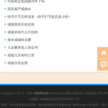
中国男足给国家拜年了吗
西安最严戒烟令
快手打字怎样连发（快手打字延迟多少秒）
戒烟第四天的症状
戒烟后有什么不好的
海丰戒烟科在哪
儿女赡养老人协议书
戒烟几天有时口苦
戒烟为何会胖
Copyright © 2012 - 2026
戒烟网在线
Powered by
网站分类目录
|
精选推荐文章
|
网
站地图
|
疑难解答
陕ICP备06032471号
声明：本站内容来自互联网，如信息有错误可发邮件到f_fb#foxmail.com说明，我们