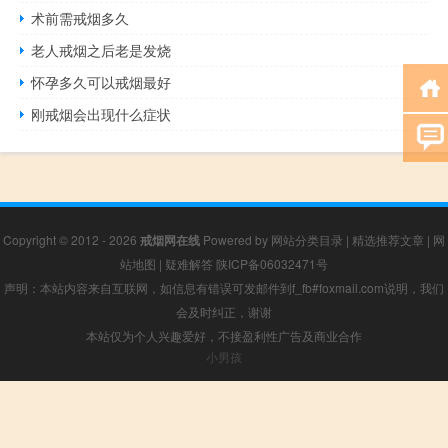
术前需戒烟多久
老人戒烟之后老是发烧
怀孕多久可以戒烟最好
刚戒烟会出现什么症状
Copyright © 2012 - 2026
戒烟网在线
Powered by
网站分类目录
|
精选推荐文章
|
网
站地图
|
疑难解答
陕ICP备06032471号
声明：本站内容来自互联网，如信息有错误可发邮件到f_fb#foxmail.com说明，我们
会及时纠正，谢谢
本站仅为个人兴趣爱好，不接盈利性广告及商业合作
小男孩