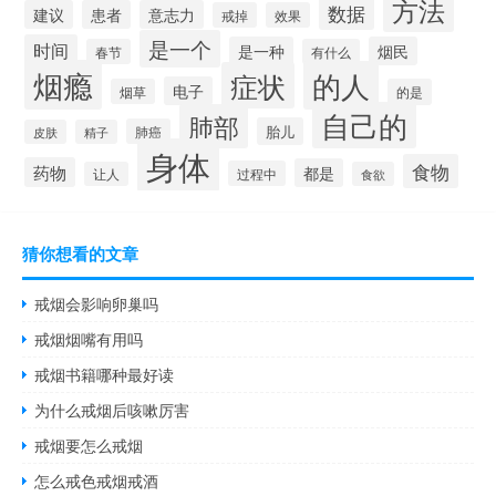
方法
数据
建议
患者
意志力
戒掉
效果
是一个
时间
是一种
烟民
春节
有什么
烟瘾
的人
症状
电子
烟草
的是
自己的
肺部
胎儿
肺癌
皮肤
精子
身体
食物
药物
都是
过程中
让人
食欲
猜你想看的文章
戒烟会影响卵巢吗
戒烟烟嘴有用吗
戒烟书籍哪种最好读
为什么戒烟后咳嗽厉害
戒烟要怎么戒烟
怎么戒色戒烟戒酒