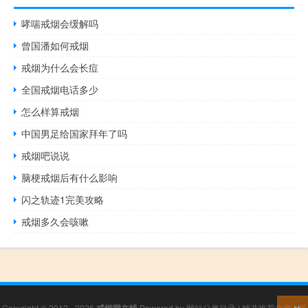
哮喘戒烟会缓解吗
曾国潘如何戒烟
戒烟为什么会长痘
全国戒烟电话多少
怎么样算戒烟
中国男足给国家拜年了吗
戒烟吧说说
脑梗戒烟后有什么影响
闪之轨迹1完美攻略
戒烟多久会咳嗽
Copyright © 2012 - 2026
Powered by
网站分类目录
|
精选推荐文章
|
网