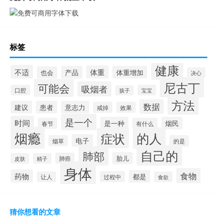
标签
健康
不适
体重
产品
体重增加
也会
决心
尼古丁
可能会
吸烟者
口腔
宝宝
孩子
方法
数据
建议
患者
意志力
戒掉
效果
是一个
时间
是一种
烟民
春节
有什么
烟瘾
的人
症状
电子
烟草
的是
自己的
肺部
胎儿
肺癌
皮肤
精子
身体
食物
药物
都是
过程中
让人
食欲
猜你想看的文章