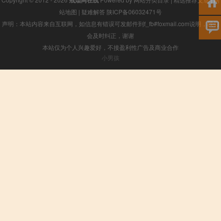
戒烟网在线
站地图
|
疑难解答
陕ICP备06032471号
声明：本站内容来自互联网，如信息有错误可发邮件到f_fb#foxmail.com说明，我们
会及时纠正，谢谢
本站仅为个人兴趣爱好，不接盈利性广告及商业合作
小男孩